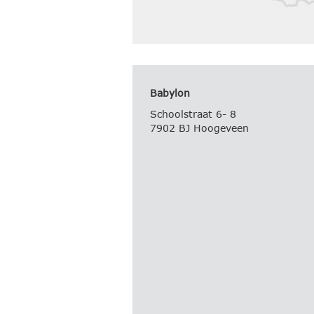
Babylon
Schoolstraat 6- 8
7902 BJ Hoogeveen