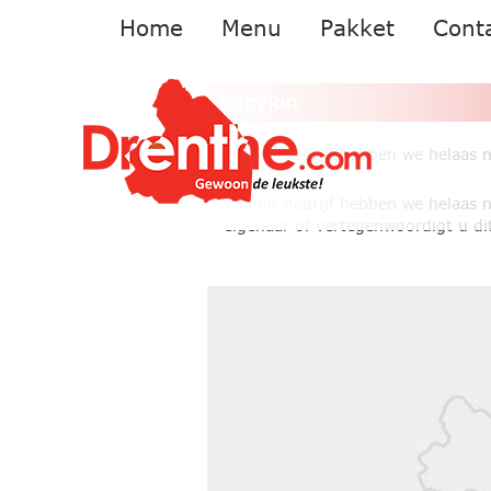
Home
Menu
Pakket
Cont
Babylon
Van dit bedrijf hebben we helaas 
Van dit bedrijf hebben we helaas 
eigenaar of vertegenwoordigt u dit