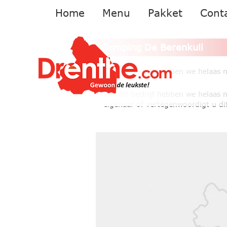
Home
Menu
Pakket
Cont
Camping De Berenkuil
Van dit bedrijf hebben we helaas 
Van dit bedrijf hebben we helaas 
eigenaar of vertegenwoordigt u dit