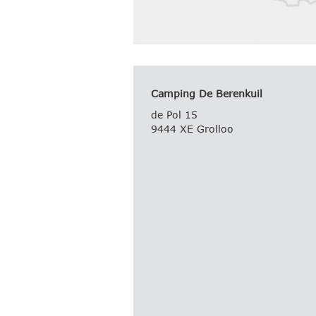
Camping De Berenkuil
de Pol 15
9444 XE Grolloo