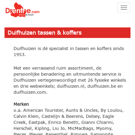
Togg
navig
Duifhuizen tassen & koffers
Duifhuizen is dé specialist in tassen en koffers sinds
1953.
Met een verrassend ruim assortiment, de
persoonlijke benadering en uitmuntende service is
Duifhuizen vertegenwoordigd met 26 fysieke winkels
en drie webwinkels; duifhuizen.nl, duifhuizen.be en
duifhuizen.com.
Merken
o.a. American Tourister, Aunts & Uncles, By Loulou,
Calvin Klein, Castelijn & Beerens, Delsey, Eagle
Creek, Eastpak, Enrico Benetti, Gianni Chiarini,
Herschel, Kipling, Liu Jo, MicMacBags, Myomy,
Pieces, Plevier, Reisenthel, Rimowa, Samsonite,